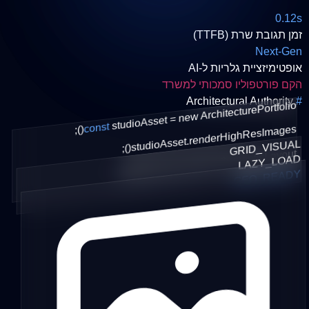
0.12s
זמן תגובת שרת (TTFB)
Next-Gen
אופטימיזציית גלריות ל-AI
הקם פורטפוליו סמכותי למשרד
Architectural Authority
#
new ArchitecturePortfolio
()
studioAsset =
const
renderHighResImages
;
studioAsset.
GRID_VISUAL
();
enforceSemanticLayout
LAZY_LOAD
studioAsset.
();
GEO_READY