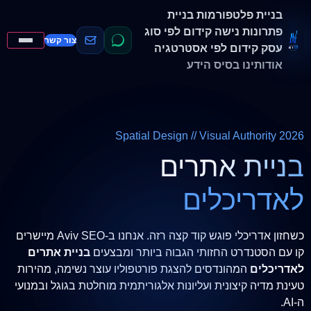
בניית פלטפורמות
בניית
פתרונות נישה
קידום לפי סוג
צור קשר
עסק
קידום לפי אסטרטגיה
אודותינו
בסיס הידע
Spatial Design // Visual Authority 2026
בניית אתרים
לאדריכלים
כשחזון אדריכלי פוגש קוד קצה רזה. אנחנו ב-Aviv SEO מיישרים
קו עם הסטנדרט החזותי הגבוה ביותר ומבצעים
בניית אתרים
לאדריכלים
המהונדסים להצגת פורטפוליו עוצר נשימה, מהירות
טעינת מדיה קיצונית ועליונות אלגוריתמית מוחלטת בגוגל ובמנועי
ה-AI.