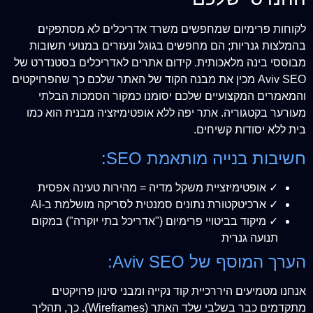
לקוחות פרימיום שמחפשים משרד אדריכלים לא מסתפקים
בהמלצות גנריות; הם מחפשים בגוגל ונעזרים במנועי תשובות
מבוססי בינה מלאכותית. קידום אתרים לאדריכלים בסטנדרט של
Aviv SEO מכין את מבנה הקוד של האתר שלכם כך שהפרויקטים
והמאמרים המקצועיים שלכם יסומנו כמקור הסמכות הבלתי
מעורער בקטגוריה. אתר יפה ללא אופטימיזציה מבנית הוא כמו
בית ללא יסודות קשיחים.
חשיבות בנייה מותאמת SEO:
✓ אופטימיזציית משקל מדיה = מהירות טעינה אפסית
✓ ארכיטקטורת נתונים סמנטית לסריקה מושלמת ב-AI
✓ מיקוד בביטויי פרימיום ("אדריכל בתי יוקרה") במקום
תנועה גנרית
הערך המוסף של Aviv SEO:
אנחנו מטמיעים היררכיית קוד נקייה ומבני סינון פרויקטים
מתקדמים כבר בשלבי שלד האתר (Wireframes). כך, תהליך