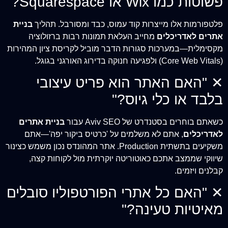
פשוטות כמו Wix או Squarespace?"
פלטפורמות אלו מייצרות קוד עמוס, כבד ומסורבל. תהליך
בניית
אתרים לאדריכלים
מחייב העלאת תמונות רבות ברזולוציה
מקסימלית—במערכות סגורות הדבר מוביל לקריסת ציון המהירות
(Core Web Vitals) ולפגיעה חנוקה בדירוג האורגני בגוגל.
✕
"האם האתר הוא פריט עיצובי
בלבד או כלי גיוס?"
כשאתם בוחרים בסטנדרט של Aviv SEO עבור
בניית אתרים
לאדריכלים
, אתם לא משלמים על 'כרטיס ביקור יפה'—אתם
משקיעים בתשתית Production. אתר המהונדס נכון משמש כצינור
שיווקי שממצב אתכם כאוטוריטה יוקרתית מול לקוחות קצה,
קבלנים ויזמים.
✕
"האם כל אתרי הפורטפוליו סובלים
מאיטיות טעינה?"