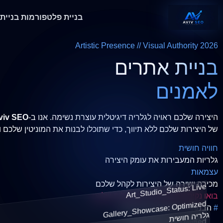
בניית פלטפורמות
בניית
Artistic Presence // Visual Authority 2026
בניית אתרים
לאמנים
היצירה שלכם ראויה לגלריה דיגיטלית עוצרת נשימה. אנו ב-
viv SEO
של היצירות שלכם ללא תיווך, כדי שתוכלו לבנות את המוניטין שלכם ול
חוויה חושית
גלריות המעבירות את עומק היצירה
עצמאות
מכירה ישירה של היצירות לקהל שלכם
Art_Studio_Status: Live
בואו נקים את הגלריה הדיגיטלית שלכם
Gallery_Showcase: Optimized
#
הבמה הדיגיטלית של היצירה
גלריה חושית