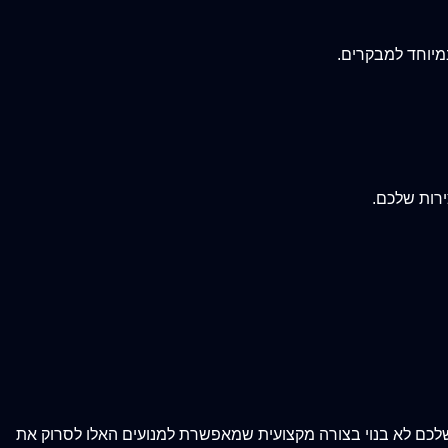
מיוחד למבקרים.
ירות שלכם.
ימיום מחפשים אמנים חדשים בגוגל ובמנועי הבינה המלאכותית (כמו ChatGPT ו-Gemini). אם האתר שלכם לא בנוי בצורה מקצועית שמאפשרת למנועים האלו לסרוק את