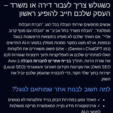
כשגולש צריך לעבור דירה או משרד –
העסק שלכם חייב להופיע ראשון
אנשים מחפשים שירותי הובלה בכל רגע: "חברת הובלות
מומלצת", "הובלת משרד בתל אביב" או "הובלה עם מנוף קרוב
אליי". אם האתר שלכם לא מופיע בתוצאות הראשונות בגוגל
ובמפות, או לא מוצג כמקור סמכות מומלץ במנועי ה-AI החדשים
(כמו ChatGPT ו-Gemini) – אתם פשוט משאירים את הלקוחות
האלו למתחרים שלכם או לאפליקציות תיווך חיצוניות שגוזרות לכם
את שורת הרווח. תהליך
בניית אתרים לחברות הובלה
ב-Aviv
SEO משלב את עקרונות הקידום האורגני והגאוגרפי (Local SEO)
ישירות בתוך שלד הקוד, כדי להבטיח שהעסק שלכם יוביל את
השוק.
למה חשוב לבנות אתר שמותאם לגוגל?
✓ האתר נטען במהירות הבזק בנייד והלקוחות לא נוטשים
✓ ארכיטקטורת מידע נקייה המאפשרת סריקה מושלמת
למנועי ה-AI