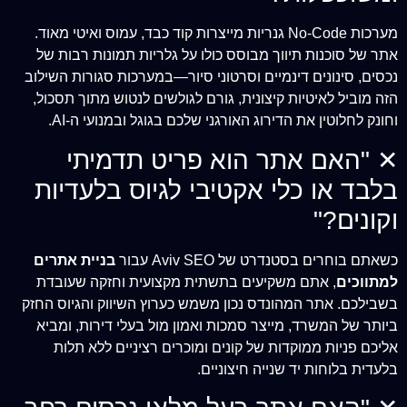
מערכות No-Code גנריות מייצרות קוד כבד, עמוס ואיטי מאוד.
אתר של סוכנות תיווך מבוסס כולו על גלריות תמונות רבות של
נכסים, סינונים דינמיים וסרטוני סיור—במערכות סגורות השילוב
הזה מוביל לאיטיות קיצונית, גורם לגולשים לנטוש מתוך תסכול,
וחונק לחלוטין את הדירוג האורגני שלכם בגוגל ובמנועי ה-AI.
✕
"האם אתר הוא פריט תדמיתי
בלבד או כלי אקטיבי לגיוס בלעדיות
וקונים?"
כשאתם בוחרים בסטנדרט של Aviv SEO עבור
בניית אתרים
למתווכים
, אתם משקיעים בתשתית מקצועית וחזקה שעובדת
בשבילכם. אתר המהונדס נכון משמש כערוץ השיווק והגיוס החזק
ביותר של המשרד, מייצר סמכות ואמון מול בעלי דירות, ומביא
אליכם פניות ממוקדות של קונים ומוכרים רציניים ללא תלות
בלעדית בלוחות יד שנייה חיצוניים.