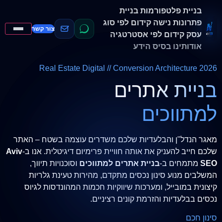
בניית פלטפורמות
בניית
פתרונות נישה
קידום לפי סוג
צור קשר
עסק
קידום לפי אסטרטגיה
אודותינו
בסיס הידע
Real Estate Digital // Conversion Architecture 2026
בניית אתרים
למתווכים
מאגר הנדל"ן והבלעדיות שלכם משדרים עוצמה בשטח – האתר
שלכם חייב להעניק את אותה חוויית פרימיום דיגיטלית. אנו ב-
Aviv
SEO
מתמחים ב-
בניית אתרים למתווכים
וסוכנויות תיווך,
המשלבים מנוע סינון נכסים מתקדם, מהירות טעינת גלריות
קיצונית במובייל, ומערכות שיווקיות חכמות המהונדסות לגיוס
נכסים בבלעדיות והזרמת קונים רציניים.
סינון חכם