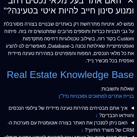
✕
"האם אתר בעל מלאי נכסים רחב
ומנוע סינון חייב להיות איטי בטעינה?"
ממש לא. איטיות מתרחשת רק באתרים שבנויים בצורה מסורבלת
על גבי תבניות כבדות ותוספים מרובים שמתנגשים זה בזה. פיתוח
Custom בקוד רזה, בשילוב טכנולוגיות דחיסה מתקדמות
ואופטימיזציית שאילתות נכונה ב-Database, מאפשרים לנו להציג
את כל מלאי הנכסים, המפות והמפרטים במהירות טעינה מיידית
ואפסית בכל מכשיר נייד.
Real Estate Knowledge Base
שאלות ותשובות:
בניית אתרים למתווכים וסוכנויות נדל"ן
איך אתם מבטיחים מהירות טעינה מיידית של צילומי הנכסים
והווידאו הכבדים?
↓
האם ניתן לסנכרן את האתר בצורה אוטומטית עם מערכות ה-
CRM של משרד התיווך?
↓