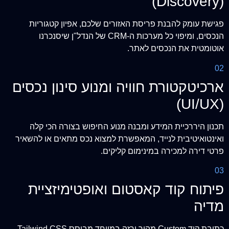
(Discovery)
פגישת עומק להבנת פריסת האזורים שלכם, אפיון קטגוריות
הנכסים, ומיפוי כל מערכות ה-CRM של הנדל"ן שיסנכרנו
אוטומטית את הנכסים לאתר.
02
ארכיטקטורת חוויה ומנוע סינון נכסים
(UI/UX)
תכנון היררכיית המידע ומבנה מנוע החיפוש בצורה הכי קלה
ואינטואיטיבית לנייד, המאפשרת למצוא נכס מתאים או להשאיר
פרטי דירה למכירה במינימום קליקים.
03
פיתוח קוד קאסטום ואופטימיזציית
מדיה
כתיבת קוד Custom מהיר ורזה במיוחד מבוסס Tailwind CSS,