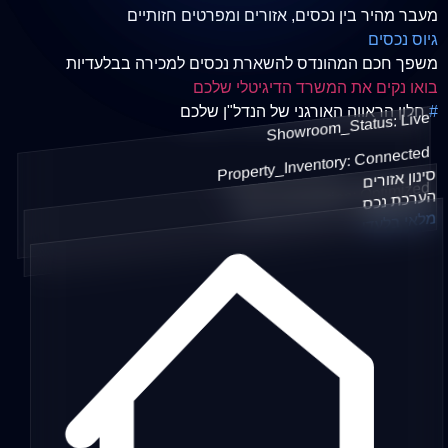
מעבר מהיר בין נכסים, אזורים ומפרטים חזותיים
גיוס נכסים
משפך חכם המהונדס להשארת נכסים למכירה בבלעדיות
בואו נקים את המשרד הדיגיטלי שלכם
#
חלון הראווה האורגני של הנדל"ן שלכם
Showroom_Status: Live
Property_Inventory: Connected
סינון אזורים
Lead_Generation: Optimized
הערכת נכס
מלאי בלעדי