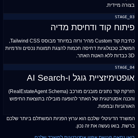
בצורה מיידית.
STAGE_03
פיתוח קוד ודחיסת מדיה
כתיבת קוד Custom מהיר ורזה במיוחד מבוסס Tailwind CSS,
המשלב טכנולוגיות דחיסה חכמות להצגת תמונות נכסים והדמיות
3D כבדות ללא האטת האתר.
STAGE_04
אופטימיזציית גוגל ו-AI Search
הזרקת קוד נתונים מובנים מורכב (RealEstateAgent Schema)
והכנה אסטרטגית של האתר להופעה מובילה בתוצאות החיפוש
האורגניות ובמפות.
המשרד הדיגיטלי שלכם הוא ערוץ הפניות המשתלם ביותר שלכם
ברשת. בואו נעשה את זה נכון.
בואו נתאם פגישת אפיון אסטרטגית למשרד שלכם