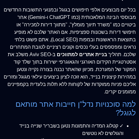
בכל יום מבוצעים אלפי חיפושים בגוגל ובמנועי התשובות החדשים
מבוססי הבינה המלאכותית (כמו ChatGPT ו-Gemini) אחר
ביטויים כמו "משרד תיווך מומלץ", "מתווך דירות למכירה" או
חיפושי דירות בשכונות ספציפיות. אם האתר שלכם לא מופיע
בתוצאות הראשונות ובמפות (Local SEO), אתם פשוט בלתי
נראים ומפספסים בעלי נכסים וקונים רציניים לטובת המתחרים
שלכם. תהליך
בניית אתרים למתווכים
ב-Aviv SEO משלב את
אסטרטגיית הקידום האורגני והגאוגרפי ישירות בתוך שלד קוד
המקור של המערכת. מכיוון שהאתר נבנה בצורה נקייה ונטען
במהירות קיצונית בנייד, הוא זוכה לציון ביצועים עילאי מגוגל ומזרים
אליכם פניות ממוקדות של לקוחות ללא תלות בלעדית בקמפיינים
ממומנים יקרים.
למה סוכנויות נדל"ן חייבות אתר מותאם
לגוגל?
✓ קטלוג המדיה והתמונות נטען בשבריר שנייה בנייד
והגולשים לא נוטשים