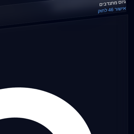
secureDonorData
גיוס מתנדבים
nonProfitAsset.
();
אישור 46 לחוק