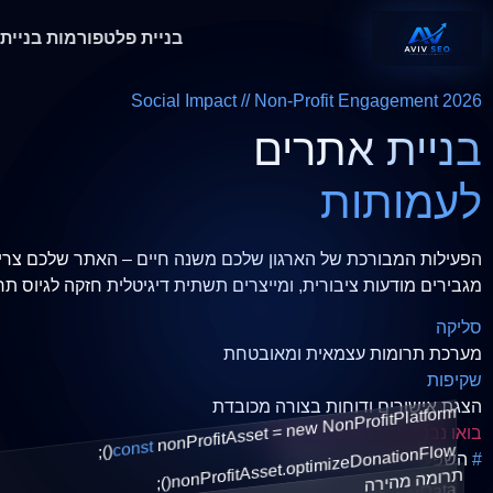
בניית פלטפורמות
בניית
Social Impact // Non-Profit Engagement 2026
בניית אתרים
לעמותות
הפעילות המבורכת של הארגון שלכם משנה חיים – האתר שלכם צריך לתת לה את 
מגבירים מודעות ציבורית, ומייצרים תשתית דיגיטלית חזקה לגיוס תר
סליקה
מערכת תרומות עצמאית ומאובטחת
שקיפות
הצגת אישורים ודוחות בצורה מכובדת
new NonProfitPlatform
()
nonProfitAsset =
בואו נבנה אתר לעמותה שלכם
const
optimizeDonationFlow
;
#
השפעה חברתית דיגיטלית
nonProfitAsset.
תרומה מהירה
();