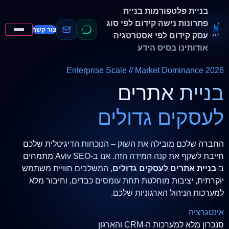
בניית פלטפורמות
בניית
פתרונות נישה
קידום לפי סוג
צור קשר
עסק
קידום לפי אסטרטגיה
אודותינו
בסיס הידע
Enterprise Scale // Market Dominance 2026
בניית אתרים
לעסקים גדולים
החברה שלכם מובילה את השוק – הנוכחות הדיגיטלית שלכם
חייבת לשקף את קנה המידה הזה. אנו ב-Aviv SEO מתמחים
ב-
בניית אתרים לעסקים גדולים
, המשלבים חוויית משתמש
יוקרתית, יציבות מוחלטת תחת עומסים כבדים, וחיבור מלא
למערכות הניהול הארגוניות שלכם.
אינטגרציה
סנכרון מלא למערכות ה-CRM והארגון