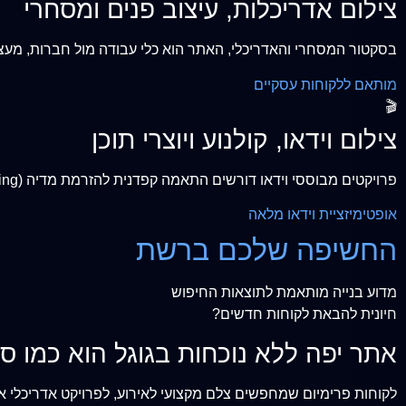
צילום אדריכלות, עיצוב פנים ומסחרי
בסקטור המסחרי והאדריכלי, האתר הוא כלי עבודה מול חברות, מעצבים ויזמים. הפתרון כלל תכנ
מותאם ללקוחות עסקיים
🎬
צילום וידאו, קולנוע ויוצרי תוכן
פרויקטים מבוססי וידאו דורשים התאמה קפדנית להזרמת מדיה (Streaming) חלקה. הנדסנו נגנים חלקים וקלים המציגים שואורילס (Showreels) במהירות הבזק ובאיכות עילאית.
אופטימיזציית וידאו מלאה
החשיפה שלכם ברשת
מדוע בנייה מותאמת לתוצאות החיפוש
חיונית להבאת לקוחות חדשים?
אתר יפה ללא נוכחות בגוגל הוא כמו 