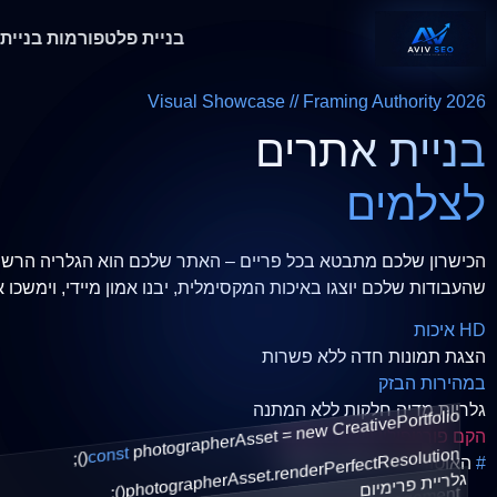
בניית פלטפורמות
בניית
Visual Showcase // Framing Authority 2026
בניית אתרים
לצלמים
הכישרון שלכם מתבטא בכל פריים – האתר שלכם הוא הגלריה הרשמית שלו. אנו ב-EO
שהעבודות שלכם יוצגו באיכות המקסימלית, יבנו אמון מיידי, וימשכו 
HD איכות
הצגת תמונות חדה ללא פשרות
במהירות הבזק
גלריות מדיה חלקות ללא המתנה
new CreativePortfolio
()
photographerAsset =
הקם פורטפוליו יוקרתי לסטודיו
const
renderPerfectResolution
;
#
האוטוריטה החזותית שלכם
photographerAsset.
גלריית פרימיום
();