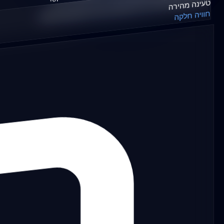
optimizeVisualEngagement
טעינה מהירה
photographerAsset.
חוויה חלקה
();