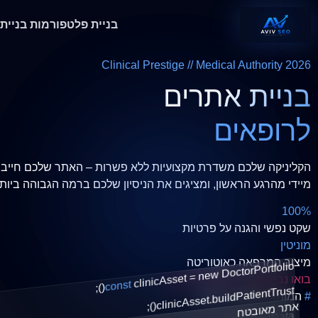
בניית פלטפורמות
בניית
Clinical Prestige // Medical Authority 2026
בניית אתרים
לרופאים
הקליניקה שלכם משדרת מקצועיות ללא פשרות – האתר שלכם חייב לשדר בדיוק את 
מיידי מהרגע הראשון, ומציגים את הניסיון שלכם ברמה הגבוהה ביותר
100%
שקט נפשי והגנה על פרטיות
מוניטין
מיצוב המרפאה כאוטוריטה
new DoctorPortfolio
()
clinicAsset =
בואו נבנה אתר למרפאה שלכם
const
;
buildPatientTrust
#
המותג המקצועי שלכם
clinicAsset.
אתר מאובטח
();