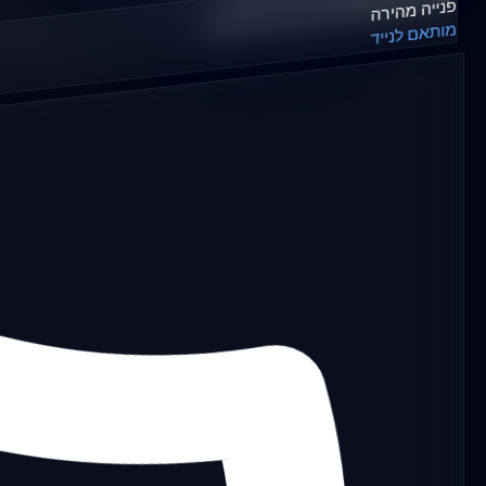
secureMedicalData
פנייה מהירה
clinicAsset.
();
מותאם לנייד