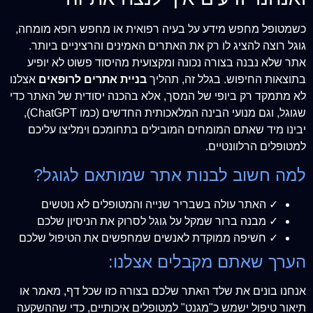
כשמטופל מחפש מידע על בעיה רפואית או מחפש רופא מומחה,
גוגל רוצה להציג לו רק את האתרים האמינים והרציניים ביותר.
אתר שלא נבנה בצורה נכונה ומקצועית מהיסוד פשוט לא יופיע
בתוצאות החיפוש. בגלל זה, תהליך
בניית אתרים לרופאים
אצלנו
לא מתמקד רק ביופי של המסך, אלא בהכנה יסודית של האתר כדי
שגוגל, וגם מנועי הבינה המלאכותית החדשים (כמו ChatGPT),
יבינו מיד שאתם המומחים המובילים בתחומכם וימליצו עליכם
למטופלים הרלוונטיים.
למה חשוב לבנות אתר שמותאם לגוגל?
✓ האתר עולה בשבריר שנייה והמטופלים לא נוטשים
✓ מבנה ברור שמקל על גוגל לסרוק את הניסיון שלכם
✓ חשיפה ממוקדת לאנשים שמחפשים את הטיפול שלכם
הערך שאתם מקבלים אצלנו:
אנחנו בונים את שלד האתר שלכם בצורה כזו שכל דף, מאמר או
תיאור טיפול ישמש כ"מגנט" למטופלים איכותיים, כדי שההשקעה