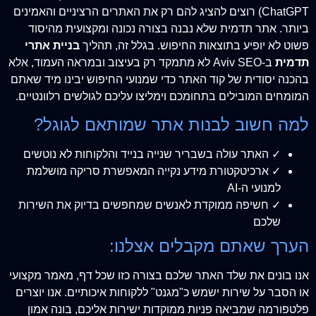
ChatGPT) רוצים להציג להם רק את האתרים הרציניים והאמינים
ביותר. אתר תדמית שלא נבנה בצורה נכונה ומקצועית מהיסוד
פשוט לא יופיע בתוצאות החיפוש. בגלל זה, תהליך
בניית אתרי
תדמית
ב-Aviv SEO לא מתמקד רק בעיצוב ובמראה העמוד, אלא
בהכנה יסודית של קוד האתר כדי שמנועי החיפוש יבינו מיד שאתם
המומחים המובילים בתחומכם וימליצו עליכם לגולשים רלוונטיים.
למה חשוב לבנות אתר שמותאם לגוגל?
✓ האתר עולה בשבריר שנייה בנייד והלקוחות לא נוטשים
✓ ארכיטקטורת מידע נקייה המאפשרת סריקה מושלמת
למנועי ה-AI
✓ חשיפה ממוקדת לאנשים שמחפשים בדיוק את השירות
שלכם
הערך שאתם מקבלים אצלנו:
אנו בונים את שלד האתר שלכם בצורה כזו שכל דף, מאמר מקצועי
או הסבר על שירות ישמש כ"מגנט" ללקוחות איכותיים. אנו יוצרים
פלטפורמה שמביאה פניות ממוקדות ישירות אליכם, בונה אמון