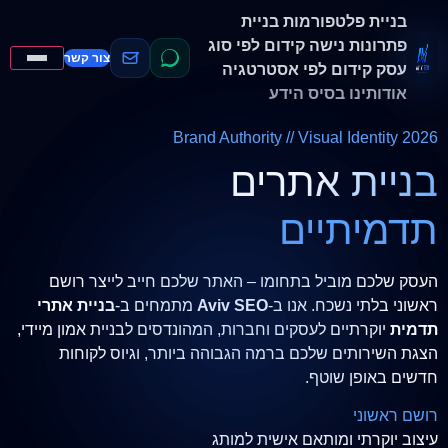
בניית פלטפורמות
בניית
פתרונות נישה
קידום לפי סוג
צור קשר
עסק
קידום לפי אסטרטגיה
אודותינו
בסיס הידע
Brand Authority // Visual Identity 2026
בניית אתרים
תדמיתיים
העסק שלכם מוביל בתחומו – האתר שלכם חייב לייצר רושם
ראשוני בלתי נשכח. אנו ב-
Aviv SEO
מתמחים ב-
בניית אתרי
תדמית
יוקרתיים לעסקים וחברות, המהונדסים לבניית אמון מיידי,
הצגת השירותים שלכם ברמה הגבוהה ביותר, וגיוס לקוחות
חדשים באופן שוטף.
רושם ראשוני
עיצוב יוקרתי ומותאם אישית למותג