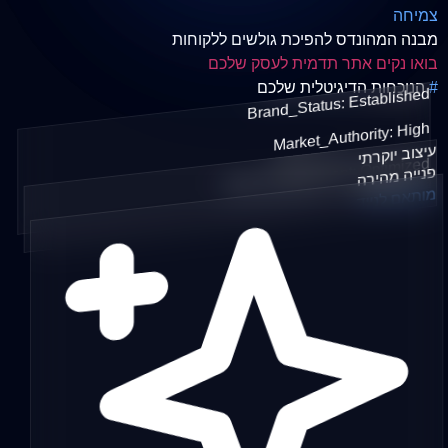
צמיחה
מבנה המהונדס להפיכת גולשים ללקוחות
בואו נקים אתר תדמית לעסק שלכם
#
הנוכחות הדיגיטלית שלכם
Brand_Status: Established
Market_Authority: High
עיצוב יוקרתי
User_Engagement: Optimized
פנייה מהירה
מותאם לנייד