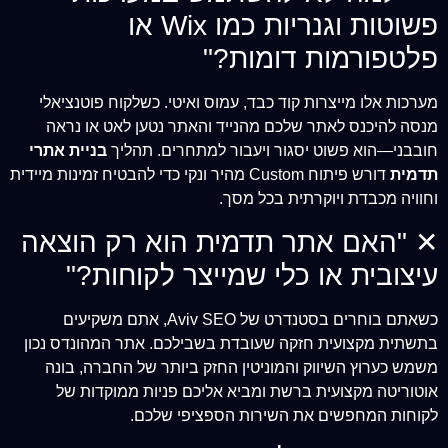
פשוטות וגנריות כמו Wix או
פלטפורמות דומות?"
מערכות אלו מייצרות קוד כבד, עמוס ואיטי. כשלקוח פוטנציאלי
מנסה להיכנס לאתר שלכם מהנייד והאתר נטען לאט או נראה
חובבני—הוא פשוט יסגור ויעבור למתחרים. תהליך
בניית אתרי
תדמית
דורש פיתוח Custom מהיר ונקי כדי להבטיח זמינות מיידית
וחוויה מכבדת ויוקרתית בכל מסך.
✕
"האם אתר תדמית הוא רק הוצאה
עיצובית או כלי שמייצר לקוחות?"
כשאתם בוחרים בסטנדרט של Aviv SEO, אתם משקיעים
בתשתית מקצועית חזקה שעובדת בשבילכם. אתר המהונדס נכון
משמש כערוץ השיווק והמוניטין החזק ביותר של החברה, בונה
אוטוריטה מקצועית ברשת ומביא אליכם פניות ממוקדות של
לקוחות המחפשים את השירות הספציפי שלכם.