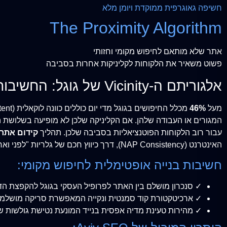
חשיפה גאוגרפית ממוקדת ויומן מלא
The Proximity Algorithm
אתר שלא מותאם לחיפוש מקומי וחזותי
פשוט משאיר את הלקוחות לקליניקות אחרות בסביבה
אלגוריתם ה-Vicinity של גוגל: החשיבות הכלכלית של חשיפה ברדיוס הקרוב
מעל
46%
עבור רוב הלקוחות הפוטנציאליות בסביבה שלכן. תהליך
קידום אתר
האינטרנט (NAP Consistency), דרך כיווץ חכם של גלריות "לפני ואחרי" לטעינה מיידית, ועד להזרקת נתוני מפות לקוד האתר שגורמת לאלגוריתם להציב אתכן בראש.
חשיבות בנייה אופטימלית לחיפוש מקומי:
✓ סנכרון מושלם בין האתר לפרופיל העסקי בגוגל להקפצת הד
✓ ארכיטקטורת קוד סמנטית ונקייה המאפשרת סריקה מושלמת ל
✓ מהירות טעינת מדיה אפסית בנייד המונעת נטישת גולשות 