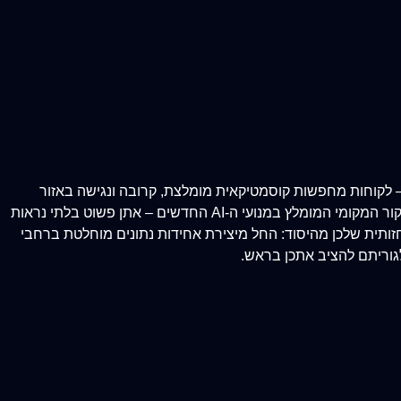
קוסמטיקה הנתון הזה גבוה אף יותר – לקוחות מחפשות קוסמטיקאית מומלצת, קרובה ונגישה באזור
המגורים או העבודה שלהן. אם הקליניקה שלכן לא מופיעה בשלושת המקומות הראשונים של המפה (Google Map Pack) או לא מוצגת כמקור המקומי המומלץ במנועי ה-AI החדשים – אתן פשוט בלתי נראות
ית והחזותית שלכן מהיסוד: החל מיצירת אחידות נתונים מוחלטת ברחבי