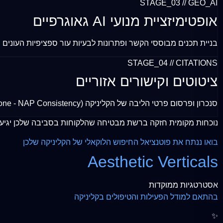
STAGE_03 // GEO_AI
אופטימיזציית מנועי AI גאוגרפיים
בניית תכנים מבוססי הקשר ופתרונות לבעיות עור ספציפיות העונים בצו
STAGE_04 // CITATIONS
ציטוטים וקישורים אזוריים
סנכרון ופרסום פרטי הליבה של הקליניקה (Name, Address, Phone - NAP Consistency) באינדקסים, מדריכי קוסמטיקה ואתרי תוכן מקומיים, היוצרים רשת קשרים המאשרת לגוגל את אמינות המיקום.
נוכחות מקומית חזקה ברשת מבטיחה שהלקוחות בסביבה שלכן יגיעו יש
בואו ננתח את פוטנציאל החיפוש הלוקאלי של הקליניקה שלכן
Aesthetic Verticals
אסטרטגיות ממוקדות
בהתאם למודל הפעילות והטיפולים בקליניקה
✨