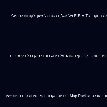
קידום ממוקד לטיפולים מורכבים (אקנה, אנטי-אייג'ינג, פיגמנטציה). בניית אוטוריטה מקצועית דרך תכני עומק מבוססי פתרונות ועמידה מלאה בתקני ה-E-E-A-T של גוגל, במטרה למשוך לקוחות לטיפולי
ם. סנכרון קוד נקי השומר על דירוג רוחבי חזק בכל הקטגוריות
אופטימיזציה גיאוגרפית אגרסיבית המהונדסת להבאת לקוחות ממוקדים מהעיר ומהשכונה שלכן. השתלטות מלאה על ביטויים משולבי מיקום והובלת ה-Map Pack ברדיוס הקרוב, המבטיחה זרם פניות ישיר