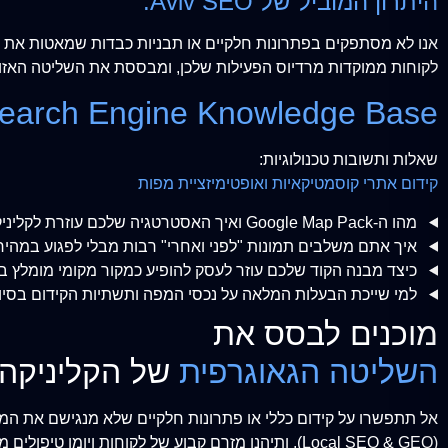
היתרון המוביל של Aviv SEO:
אנו לא מסתפקים בפתרונות חלקיים או תבניות כבדות שמאטות את הא
לקוחות ממוקדות מרדיוס הפעילות שלכן, ומבססת את השליטה האזורי
earch Engine Knowledge Base
שאלות ותשובות טכנולוגיות:
קידום אתרי קוסמטיקאיות ואופטימיזציית מפות
מהו ה-Google Map Pack ואיך האסטרטגיה שלכם עוזרת לקליניקה להיכנס לשם?
איך אתם משלבים תמונות "לפני ואחרי" רבות מבלי לפגוע במהי
כיצד מבנה הקוד שלכם עוזר לעסק להופיע כמקור מקומי מומלץ ב-ChatGPT ו-Gemini
למי שייכת הבעלות המלאה על נכסי המפה ותשתיות הקידום בסי
מוכנים לבסס את
השליטה הגאוגרפית
של הקליניקה 
אל תתפשרו על קידום כללי או פתרונות חלקיים שלא מנגישם את המו
(Local SEO & GEO), ותיהנו מזרם קבוע של לקוחות ויומן טיפולים מלא ישירות מרדיוס הפעילות שלכן.