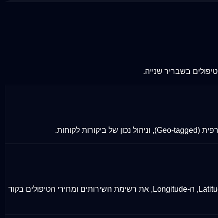
טיפולים בשבריר שנייה.
לקוחות.
הטמעת קוד נתונים מובנים מורכב (CosmeticProcedure & LocalBusiness Schema Markup) המגדיר במדויק למנועי החיפוש את ה-Latitude, ה-Longitude, את רשימת השירותים ומחירי הטיפולים בקוד