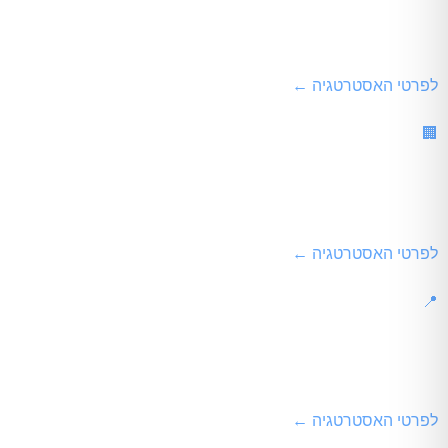
קידום אתרים במנועי חיפוש
ביצוע אופטימיזציה אלגוריתמית מלאה (On-Page & Off-Page) להובלת תוצאות החיפוש האורגניות של גוגל.
לפרטי האסטרטגיה ←
🏢
קידום אתרים גדולים
ניהול הדוק של תקציב זחילה (Crawl Budget), פתרון שגיאות אינדוקס מאסיביות ושיפור היררכיית ענק.
לפרטי האסטרטגיה ←
📍
קידום אתרים לוקאלי
אופטימיזציית פרופיל העסק בגוגל (GBP) והשתלטות על תוצאות המפה הגאוגרפיות באזור הפעילות.
לפרטי האסטרטגיה ←