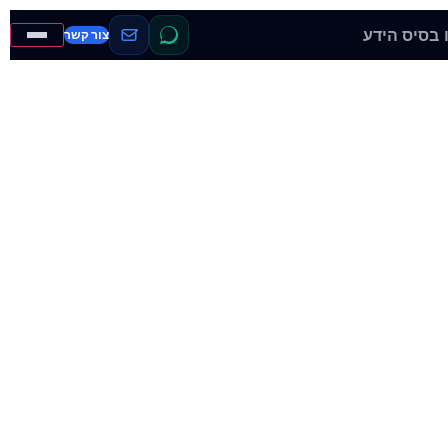
בסיס הידע
צור קשר
ל הזרקת מילות מפתח פשוטות נגמר. מנועי החיפוש המודרניים ומודלי ה-AI מחפשים סמכות נושאית רחבה (Topical Authority), חוויית ביצועים פנומנלית ורשת קישורים פנימית מהונדסת בקפידה.
מפתחים אסטרטגיות קידום מבוססות אלגוריתמים – החל מניהול מאסיבי של תקציבי זחילה לאתרי ענק ועד לאופטימיזציית מנועי תשובות (GEO/AEO) שמאלצת את צ'אטי הבינה