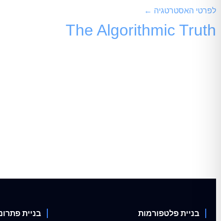
לפרטי האסטרטגיה ←
The Algorithmic Truth
קידום אתרים גנרי של פעם
פשוט נעלם בעידן מנועי התשובות וה-AI
מלכודת ה"קופסה השחורה": למה קידום
סוכנויות קידום רבות נוטות למכור "חבילות קידום" המבוססות על 
לחלוטין מול העדכונים האלגוריתמיים החדשים של גוגל ומנועי ה-AI. כדי שאתר ידורג במקומות הראשונים, הוא מחויב להציג
הקידום האסטרטגי מבוצע בשקיפות מוחלטת ומבוסס על הנדסת קוד מ
התוצאות.
בניית פלטפורמות
בניית פתרונ