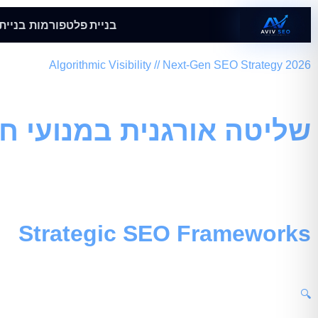
בניית פלטפורמות
בניית
Algorithmic Visibility // Next-Gen SEO Strategy 2026
קידום לפי אסטרטגיה
שליטה אורגנית במנועי חיפו
אנו ב-
Aviv SEO
המלאכותית לצטט את המותג שלכם כמקור המוסמך ביותר.
Strategic SEO Frameworks
מערך עמודי הקידום האסטרטגי
🔍