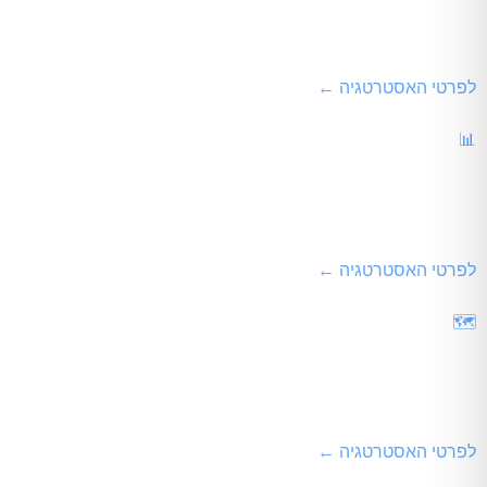
פריצה מנוכחות מקומית קטנה אל עבר הובלת קטגוריות שוק רחבות (Mid-Market SEO Scalability)
לפרטי האסטרטגיה ←
📊
קידום אתרים לעסקים קטנים
מיקוד מדויק בביטויי מפתח בעלי כוונת רכישה גבוהה (High Intent) להבאת קונים במינימום תקציב.
לפרטי האסטרטגיה ←
🗺️
קידום אתרים מקומי
ביסוס נוכחות קשיחה במפות ובשאילתות לוקאליות ממוקדות אזור גאו
לפרטי האסטרטגיה ←