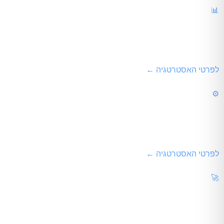
📊
קידום אתרים לחברות גדולות
פתרונות Enterprise SEO מקיפים המיועדים לחברות וארגונים בעלי מערכי מוצרים רחבים בשוק.
לפרטי האסטרטגיה ←
⚙️
קידום אתרים לחברות תעשייה
קידום מבוסס מונחים טכנולוגיים ומפרטים הנדסיים, המכוון למשיכת מנה
לפרטי האסטרטגיה ←
🚀
קידום אתרים לסטארטאפים
אסטרטגיות פריצה מהירות (Growth Hacking) בשווקים בינלאומיים תחרותיים ובניית סמכות מותג מואצת.