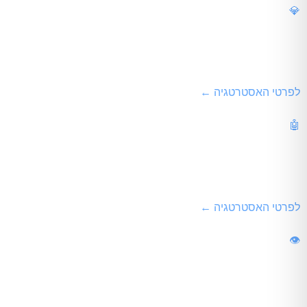
💎
קידום אתרים מקצועיים
אסטרטגיית תוכן וקוד המבוססת כולה על עמידה במדדי האמינות והא
לפרטי האסטרטגיה ←
🤖
קידום אתרים עם AI
אופטימיזציית מנועי תשובות (GEO) להבטחת הופעה, ציטוט והמלצה בתוך ChatGPT ו-Gemini.
לפרטי האסטרטגיה ←
👁️
קידום אתרים תדמיתיים
ביסוס הנוכחות הדיגיטלית של מותגי תדמית בביטויי מפתח מובילים וב