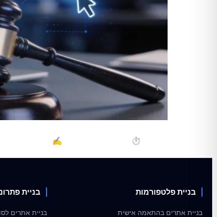
2026 | ⏱️ זמן קריאה: 7 דקות | ✍️ מאת: צוות Aviv SEO תוכן עניינים לורם איפסום דולור סיט אמט, קונסקטורר אדיפיסינג אלית לפרומי בלוף קינץ תתיח לרעח. לת […]
בניית פלטפורמות
בניית פתרונ
בניית אתרים בהתאמה אישית
בניית אתרים לסוכ