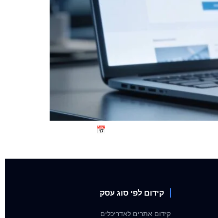
הירו מאמר – Aviv SEO EST 2014 | AVIV SEO AUTHORITY מדריכים ומשפט דיגיטלי איך להימנע מתביעות נגישות אתרים? מדריך חובה לבעלי עסקים 📅 28 ביוני
קידום לפי סוג עסק
קידום אתרים לאדריכלים